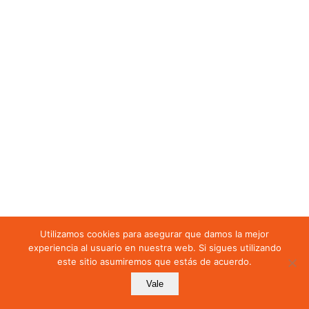
7.2.1 Planificación del
diseño
7.3 Control de los
procesos, productos y
servicios suministrados
externamente.
(Compras y
Subcontratación)
7.4 Producción y
provisión del servicio
7.5 Liberación de los
productos y servicios
7.6 Salidas no
Utilizamos cookies para asegurar que damos la mejor
conformes
experiencia al usuario en nuestra web. Si sigues utilizando
este sitio asumiremos que estás de acuerdo.
Mostrar más secciones
Vale
Anterior
Siguiente