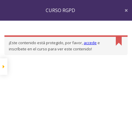
CURSO RGPD
Inicio
LP Courses
CURSORGPD
CURSO RGPD
1-INTRODUCCIÓN
¡Este contenido está protegido, por favor,
accede
e
1.0-Introducción
inscríbete en el curso para ver este contenido!
2-LA AUTORIDAD DE
CONTROL EN
ESPAÑA
2.0-La autoridad de
control en España
3-ÁMBITO DE
APLICACIÓN