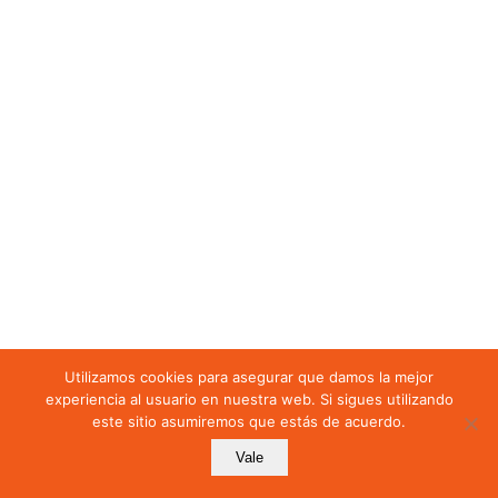
3.1-Ámbito de
aplicación material
3.2-Ámbito de
aplicación territorial
4-TRATAMIENTO DE
DATOS
4.1-Licitud en el
tratamiento
4.2-Categorías de datos
Utilizamos cookies para asegurar que damos la mejor
experiencia al usuario en nuestra web. Si sigues utilizando
este sitio asumiremos que estás de acuerdo.
Mostrar más secciones
Vale
Anterior
Siguiente