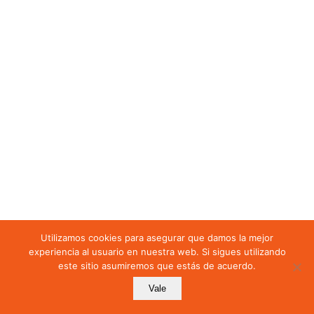
Capítulo 2
Capítulo 2 Introducción
Capítulo 2 Ámbito de
Aplicación
Capítulo 2
Consentimiento de los
Menores de Edad
Capítulo 2 Categorías
Especiales de Datos
Capítulo 2
Transparencia e
Utilizamos cookies para asegurar que damos la mejor
Información al
experiencia al usuario en nuestra web. Si sigues utilizando
Interesado
este sitio asumiremos que estás de acuerdo.
Vale
Anterior
Siguiente
Mostrar más elementos