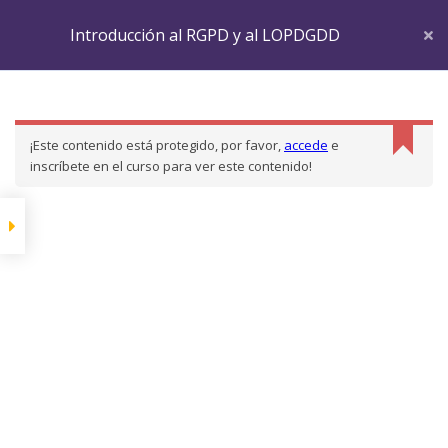
Introducción al RGPD y al LOPDGDD
Inicio
LP Courses
CURSORGPD
RGPD - Introducción
Introducción al RGPD y al LOPDGDD
Capítulo 1
¡Este contenido está protegido, por favor,
accede
e
Definiciones
inscríbete en el curso para ver este contenido!
Ámbito de Aplicación
Tratamiento de Datos
Derechos del
Interesado
Mostrar más elementos