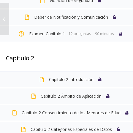
Violación de Seguridad
Tarifas
ATAQUES
INFORMÁTICOS
Deber de Notificación y Comunicación
Manuales
UTILIZANDO LA
INGENIERÍA SOCIAL
Examen Capítulo 1
12 preguntas
90 minutos
Capítulo 2
Capítulo 2 Introducción
Capítulo 2 Ámbito de Aplicación
Capítulo 2 Consentimiento de los Menores de Edad
Capítulo 2 Categorías Especiales de Datos