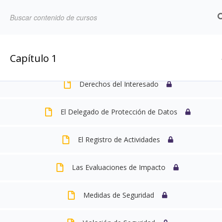
Definiciones
Inicio
LP Courses
Ámbito de Aplicación
Capítulo 1
Tratamiento de Datos
Derechos del Interesado
Inicio
Blog
El Delegado de Protección de Datos
Formación
El Registro de Actividades
Perfil de Usuario
Las Evaluaciones de Impacto
Partner
Medidas de Seguridad
Calendario Reservas