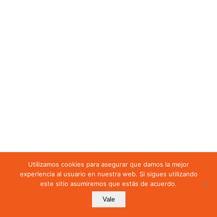
CAPÍTULO 6
Capítulo 6: Apoyo y
Recursos
6.1 Recursos
6.1.1 Recursos
Humanos
6.2 Comunicación
6.3 Información
Utilizamos cookies para asegurar que damos la mejor
Documentada
experiencia al usuario en nuestra web. Si sigues utilizando
este sitio asumiremos que estás de acuerdo.
Mostrar más secciones
Vale
Anterior
Siguiente