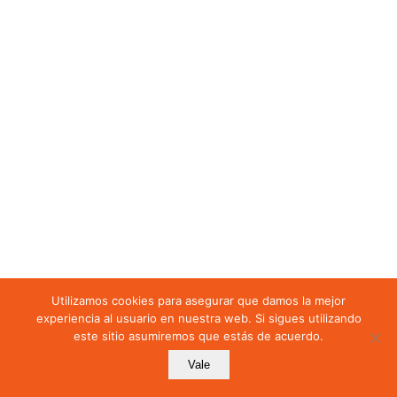
CAPÍTULO 6
Capítulo 6: Apoyo y
Recursos
6.1 Recursos
6.1.1 Recursos
Humanos
6.2 Comunicación
6.3 Información
Utilizamos cookies para asegurar que damos la mejor
Documentada
experiencia al usuario en nuestra web. Si sigues utilizando
este sitio asumiremos que estás de acuerdo.
Mostrar más secciones
Vale
Anterior
Siguiente