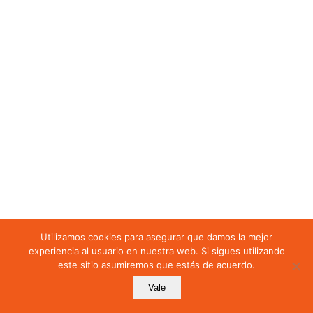
8.2 Revisión por la
dirección
CAPÍTULO 9
Capítulo 9: Gestión de
No conformidades y
Mejora continua
9.1 No conformidad y
acción correctiva
Examen
Utilizamos cookies para asegurar que damos la mejor
experiencia al usuario en nuestra web. Si sigues utilizando
este sitio asumiremos que estás de acuerdo.
Examen curso 14001
Vale
Anterior