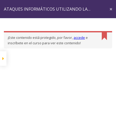
ATAQUES INFORMÁTICOS UTILIZANDO LA
Inicio
LP Courses
INGENIERÍA SOCIAL
ATAQUES INFORMÁTICOS UTILIZANDO LA INGENIERÍA
CAPITULO 3: Los
SOCIAL
Ataques De Vishing
¡Este contenido está protegido, por favor,
accede
e
¿En qué consisten?
inscríbete en el curso para ver este contenido!
Ejemplos de ataques
Cómo prevenirlos
CAPITULO 4: Los
Ataques De Smishing
¿En qué consisten?