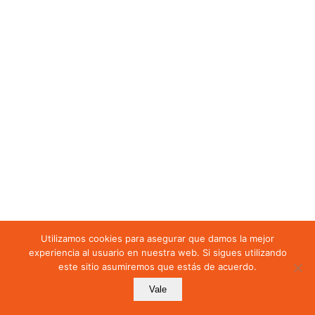
Ejemplos de ataques
Cómo prevenirlos
CAPITULO 5: Las
Consecuencias De
"picar El Anzuelo"
Introducción
Consecuencias
Utilizamos cookies para asegurar que damos la mejor
experiencia al usuario en nuestra web. Si sigues utilizando
este sitio asumiremos que estás de acuerdo.
Mostrar más secciones
Vale
Anterior
Siguiente