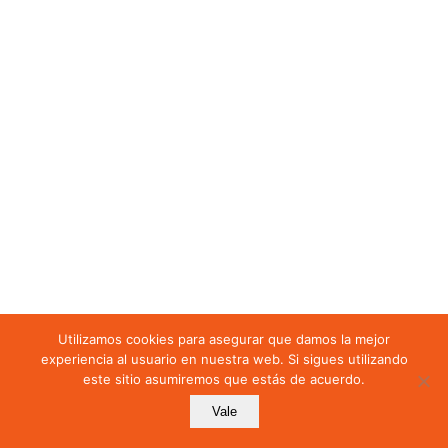
Auditoria interna
Revisión por la dirección
GESTIÓN DE NO
CONFORMIDADES Y
MEJORA CONTINUA
No conformidad y
acción correctiva
Mejora continua
Utilizamos cookies para asegurar que damos la mejor
experiencia al usuario en nuestra web. Si sigues utilizando
este sitio asumiremos que estás de acuerdo.
Mostrar más secciones
Vale
Anterior
Siguiente