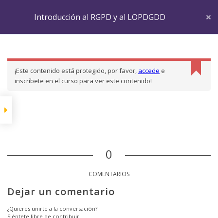
Derechos del
Introducción al RGPD y al LOPDGDD
Interesado
El Delegado de
Inicio
LP Courses
CURSORGPD
Protección de Datos
Introducción al RGPD y al LOPDGDD
Capítulo 1
El Registro de
¡Este contenido está protegido, por favor,
accede
e
Actividades
inscríbete en el curso para ver este contenido!
Las Evaluaciones de
Impacto
Medidas de Seguridad
0
Violación de Seguridad
COMENTARIOS
Mostrar más elementos
Dejar un comentario
¿Quieres unirte a la conversación?
Siéntete libre de contribuir