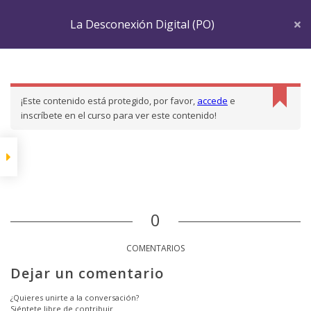
La Desconexión Digital (PO)
Inicio
LP Courses
desconexion digital
La Desconexión Digital (PO)
INTRODUCCIÓN
¡Este contenido está protegido, por favor,
accede
e
Introducción
inscríbete en el curso para ver este contenido!
ENFERMEDADES
ASOCIADAS A LAS
NUEVAS
TECNOLOGÍAS
0
COMENTARIOS
Padecimientos
Dejar un comentario
¿Quieres unirte a la conversación?
¿EN QUE CONSISTE
Siéntete libre de contribuir